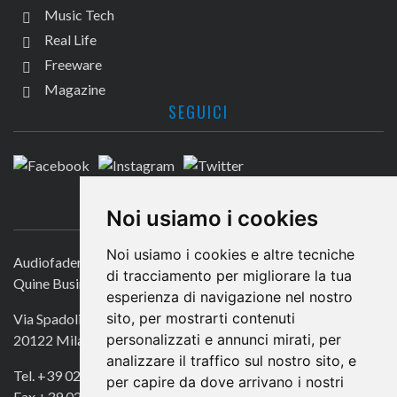
Music Tech
Real Life
Freeware
Magazine
SEGUICI
CONTATTACI
Noi usiamo i cookies
Noi usiamo i cookies e altre tecniche
Audiofader.com
di tracciamento per migliorare la tua
Quine Business Publisher
esperienza di navigazione nel nostro
sito, per mostrarti contenuti
Via Spadolini 7
personalizzati e annunci mirati, per
20122 Milano
analizzare il traffico sul nostro sito, e
Tel. +39 02 49756990
per capire da dove arrivano i nostri
Fax +39 02 72016740