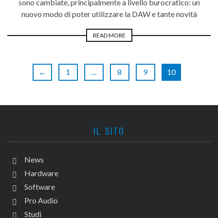
sono cambiate, principalmente a livello burocratico: un
nuovo modo di poter utilizzare la DAW e tante novità
READ MORE
←
1
…
8
9
10
IL SITO
News
Hardware
Software
Pro Audio
Studi