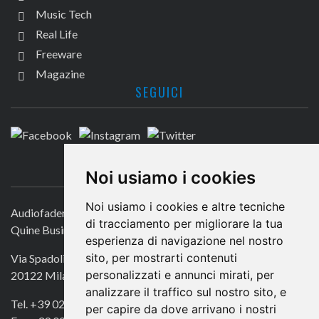
Music Tech
Real Life
Freeware
Magazine
SEGUICI
CONTATTACI
Noi usiamo i cookies
Noi usiamo i cookies e altre tecniche
Audiofader.com
di tracciamento per migliorare la tua
Quine Business Publisher
esperienza di navigazione nel nostro
sito, per mostrarti contenuti
Via Spadolini 7
personalizzati e annunci mirati, per
20122 Milano
analizzare il traffico sul nostro sito, e
Tel. +39 02 49756990
per capire da dove arrivano i nostri