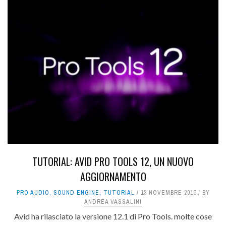
TUTORIAL: AVID PRO TOOLS 12, UN NUOVO
AGGIORNAMENTO
PRO AUDIO
,
SOUND ENGINE
,
TUTORIAL
13 NOVEMBRE 2015
BY
ANDREA VASSALINI
Avid ha rilasciato la versione 12.1 di Pro Tools. molte cose