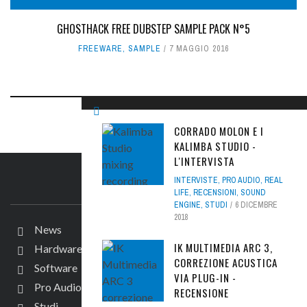
GHOSTHACK FREE DUBSTEP SAMPLE PACK N°5
FREEWARE
,
SAMPLE
7 MAGGIO 2016
CORRADO MOLON E I
KALIMBA STUDIO -
L'INTERVISTA
INTERVISTE
,
PRO AUDIO
,
REAL
IL SITO
LIFE
,
RECENSIONI
,
SOUND
ENGINE
,
STUDI
6 DICEMBRE
2018
News
IK MULTIMEDIA ARC 3,
Hardware
CORREZIONE ACUSTICA
Software
VIA PLUG-IN -
Pro Audio
RECENSIONE
Studi