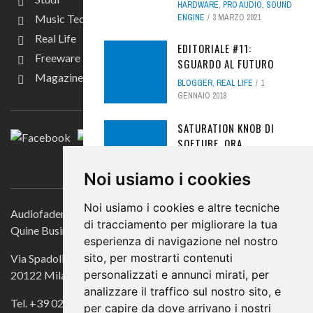
HARDWARE
,
PRO AUDIO
,
SOUND
Music Tech
ENGINE
3 MARZO 2021
Real Life
EDITORIALE #11:
Freeware
SGUARDO AL FUTURO
Magazine
BLOGGER
,
REAL LIFE
1
SEGUICI
GENNAIO 2018
SATURATION KNOB DI
SOFTUBE, ORA
DISPONIBILE IN
CONTATTACI
DOWNLOAD FREE!
Noi usiamo i cookies
FREEWARE
,
NEWS
,
PLUG-IN
,
Noi usiamo i cookies e altre tecniche
SOFTWARE
16 APRILE 2018
Audiofader.com
di tracciamento per migliorare la tua
Quine Business Publisher
SPECIALE: VIRTUAL
esperienza di navigazione nel nostro
GUITAR, IL SUONO DI
sito, per mostrarti contenuti
Via Spadolini 7
RITCHIE BLACKMORE
personalizzati e annunci mirati, per
20122 Milano
GUITAR BASS
,
PRO AUDIO
,
analizzare il traffico sul nostro sito, e
SOUND ENGINE
,
TECNOLOGIA
,
Tel. +39 02 49756990
per capire da dove arrivano i nostri
TUTORIAL
24 OTTOBRE 2016