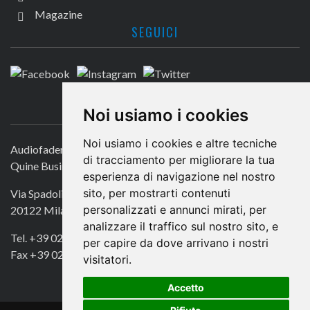
Magazine
SEGUICI
CONTATTACI
Noi usiamo i cookies
Noi usiamo i cookies e altre tecniche
Audiofader.com
di tracciamento per migliorare la tua
Quine Business Publisher
esperienza di navigazione nel nostro
sito, per mostrarti contenuti
Via Spadolini 7
personalizzati e annunci mirati, per
20122 Milano
analizzare il traffico sul nostro sito, e
Tel. +39 02 49756990
per capire da dove arrivano i nostri
Fax +39 02 72016740
visitatori.
Accetto