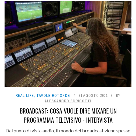
REAL LIFE
,
TAVOLE ROTONDE
31 AGOSTO 2021
BY
ALESSANDRO SDRIGOTTI
BROADCAST: COSA VUOLE DIRE MIXARE UN
PROGRAMMA TELEVISIVO - INTERVISTA
Dal punto di vista audio, il mondo del broadcast viene spesso