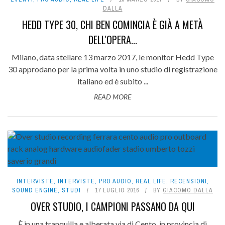
DALLA
HEDD TYPE 30, CHI BEN COMINCIA È GIÀ A METÀ
DELL'OPERA...
Milano, data stellare 13 marzo 2017, le monitor Hedd Type
30 approdano per la prima volta in uno studio di registrazione
italiano ed è subito ...
READ MORE
INTERVISTE
,
INTERVISTE
,
PRO AUDIO
,
REAL LIFE
,
RECENSIONI
,
SOUND ENGINE
,
STUDI
17 LUGLIO 2016
BY
GIACOMO DALLA
OVER STUDIO, I CAMPIONI PASSANO DA QUI
È in una tranquilla e alberata via di Cento, in provincia di