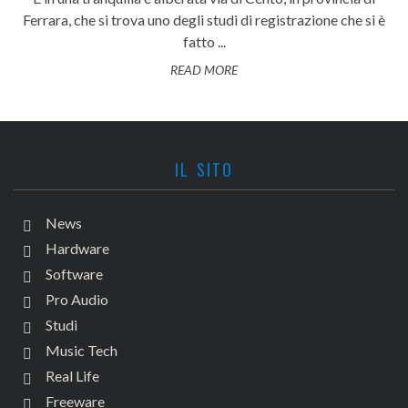
Ferrara, che si trova uno degli studi di registrazione che si è
fatto ...
READ MORE
IL SITO
News
Hardware
Software
Pro Audio
Studi
Music Tech
Real Life
Freeware