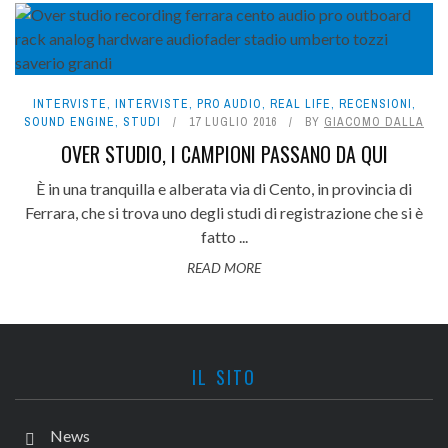
INTERVISTE
,
INTERVISTE
,
PRO AUDIO
,
REAL LIFE
,
RECENSIONI
,
SOUND ENGINE
,
STUDI
17 LUGLIO 2016
BY
GIACOMO DALLA
OVER STUDIO, I CAMPIONI PASSANO DA QUI
È in una tranquilla e alberata via di Cento, in provincia di
Ferrara, che si trova uno degli studi di registrazione che si è
fatto ...
READ MORE
IL SITO
News