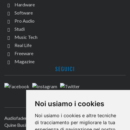
Hardware
Software
Pro Audio
Studi
Music Tech
Real Life
Freeware
Magazine
SEGUICI
CONTATTACI
Noi usiamo i cookies
Noi usiamo i cookies e altre tecniche
Audiofader.com
di tracciamento per migliorare la tua
Quine Business Publisher
esperienza di navigazione nel nostro