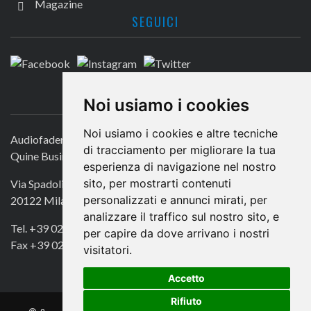
Magazine
SEGUICI
CONTATTACI
Noi usiamo i cookies
Noi usiamo i cookies e altre tecniche
Audiofader.com
di tracciamento per migliorare la tua
Quine Business Publisher
esperienza di navigazione nel nostro
sito, per mostrarti contenuti
Via Spadolini 7
personalizzati e annunci mirati, per
20122 Milano
analizzare il traffico sul nostro sito, e
Tel. +39 02 49756990
per capire da dove arrivano i nostri
Fax +39 02 72016740
visitatori.
Accetto
Rifiuto