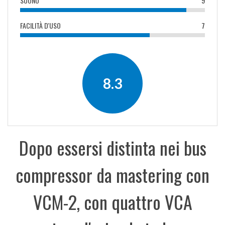
SUONO
9
FACILITÀ D'USO
7
8.3
Dopo essersi distinta nei bus
compressor da mastering con
VCM-2, con quattro VCA