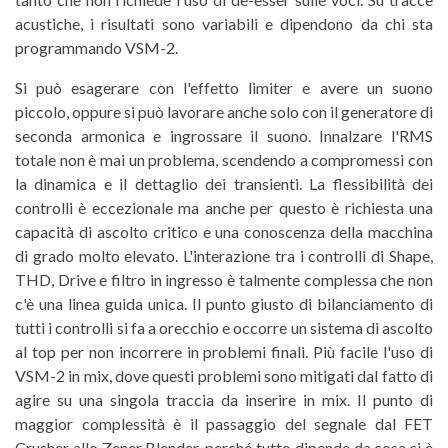
acustiche, i risultati sono variabili e dipendono da chi sta
programmando VSM-2.
Si può esagerare con l'effetto limiter e avere un suono
piccolo, oppure si può lavorare anche solo con il generatore di
seconda armonica e ingrossare il suono. Innalzare l'RMS
totale non è mai un problema, scendendo a compromessi con
la dinamica e il dettaglio dei transienti. La flessibilità dei
controlli è eccezionale ma anche per questo è richiesta una
capacità di ascolto critico e una conoscenza della macchina
di grado molto elevato. L'interazione tra i controlli di Shape,
THD, Drive e filtro in ingresso è talmente complessa che non
c'è una linea guida unica. Il punto giusto di bilanciamento di
tutti i controlli si fa a orecchio e occorre un sistema di ascolto
al top per non incorrere in problemi finali. Più facile l'uso di
VSM-2 in mix, dove questi problemi sono mitigati dal fatto di
agire su una singola traccia da inserire in mix. Il punto di
maggior complessità è il passaggio del segnale dal FET
Crusher allo Zener Blender, perché tutto dipende da cosa si è