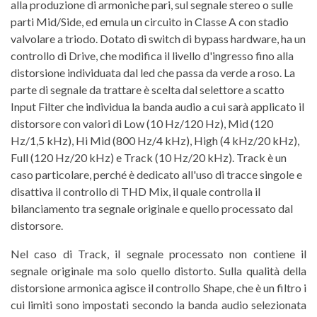
alla produzione di armoniche pari, sul segnale stereo o sulle
parti Mid/Side, ed emula un circuito in Classe A con stadio
valvolare a triodo. Dotato di switch di bypass hardware, ha un
controllo di Drive, che modifica il livello d'ingresso fino alla
distorsione individuata dal led che passa da verde a roso. La
parte di segnale da trattare è scelta dal selettore a scatto
Input Filter che individua la banda audio a cui sarà applicato il
distorsore con valori di Low (10 Hz/120 Hz), Mid (120
Hz/1,5 kHz), Hi Mid (800 Hz/4 kHz), High (4 kHz/20 kHz),
Full (120 Hz/20 kHz) e Track (10 Hz/20 kHz). Track è un
caso particolare, perché è dedicato all'uso di tracce singole e
disattiva il controllo di THD Mix, il quale controlla il
bilanciamento tra segnale originale e quello processato dal
distorsore.
Nel caso di Track, il segnale processato non contiene il
segnale originale ma solo quello distorto. Sulla qualità della
distorsione armonica agisce il controllo Shape, che è un filtro i
cui limiti sono impostati secondo la banda audio selezionata