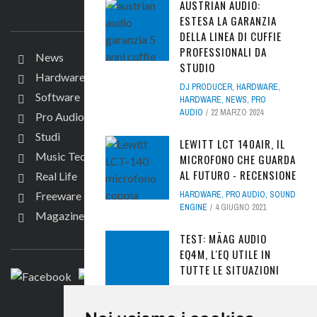
AUSTRIAN AUDIO:
IL SITO
ESTESA LA GARANZIA
DELLA LINEA DI CUFFIE
PROFESSIONALI DA
News
STUDIO
Hardware
DJ PRODUCER
,
HARDWARE
,
Software
HARDWARE
,
NEWS
,
PRO
AUDIO
22 MARZO 2024
Pro Audio
Studi
LEWITT LCT 140AIR, IL
Music Tech
MICROFONO CHE GUARDA
AL FUTURO - RECENSIONE
Real Life
Freeware
HARDWARE
,
PRO AUDIO
,
SOUND
ENGINE
4 GIUGNO 2021
Magazine
SEGUICI
TEST: MÄAG AUDIO
EQ4M, L'EQ UTILE IN
TUTTE LE SITUAZIONI
HARDWARE
,
NEWS
,
PRO AUDIO
,
SOUND ENGINE
20 AGOSTO
CONTATTACI
2018