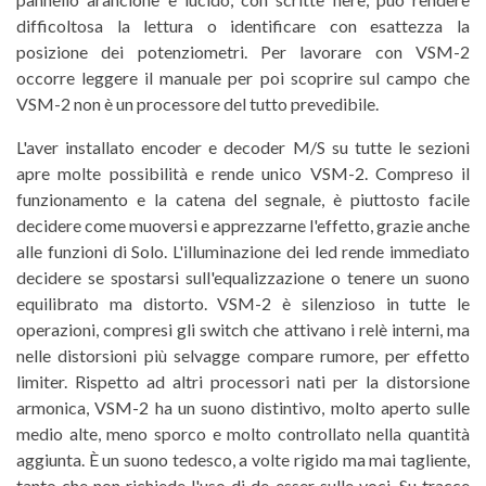
difficoltosa la lettura o identificare con esattezza la
posizione dei potenziometri. Per lavorare con VSM-2
occorre leggere il manuale per poi scoprire sul campo che
VSM-2 non è un processore del tutto prevedibile.
L'aver installato encoder e decoder M/S su tutte le sezioni
apre molte possibilità e rende unico VSM-2. Compreso il
funzionamento e la catena del segnale, è piuttosto facile
decidere come muoversi e apprezzarne l'effetto, grazie anche
alle funzioni di Solo. L'illuminazione dei led rende immediato
decidere se spostarsi sull'equalizzazione o tenere un suono
equilibrato ma distorto. VSM-2 è silenzioso in tutte le
operazioni, compresi gli switch che attivano i relè interni, ma
nelle distorsioni più selvagge compare rumore, per effetto
limiter. Rispetto ad altri processori nati per la distorsione
armonica, VSM-2 ha un suono distintivo, molto aperto sulle
medio alte, meno sporco e molto controllato nella quantità
aggiunta. È un suono tedesco, a volte rigido ma mai tagliente,
tanto che non richiede l'uso di de-esser sulle voci. Su tracce