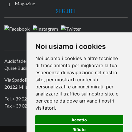
Magazine
SEGUICI
CONTATTACI
Noi usiamo i cookies
Noi usiamo i cookies e altre tecniche
Audiofader.com
di tracciamento per migliorare la tua
Quine Business Publisher
esperienza di navigazione nel nostro
sito, per mostrarti contenuti
Via Spadolini 7
personalizzati e annunci mirati, per
20122 Milano
analizzare il traffico sul nostro sito, e
Tel. +39 02 49756990
per capire da dove arrivano i nostri
Fax +39 02 72016740
visitatori.
Accetto
Rifiuto