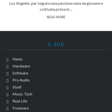
Los Angeles, per seguire una passione nata da giovane e
coltivata prima in ...
READ MORE
IL SITO
News
Hardware
Software
Pro Audio
Studi
Music Tech
Real Life
Freeware