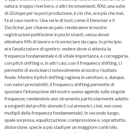
natura, troppo riverbero, o altri inconvenienti. RX6, una suite
di iZotope per la post produzione, è ciò che, ora più che mai,
fa al caso nostro. Una serie di tool, come il Denoiser e il
Declicker, per citarne un paio, renderanno le nostre
registrazioni pulitissime in pochi istanti, senza dover
eliminare Mb di lavoro e ricominciare da capo. In principio
era l’analizzatore di spettro: vedere dove si attesta la
frequenza fondamentale è di vitale importanza, e correggerla,
con pitch shifting o, in altri casi, con il frequency shifting, ci
permette di avvicinarci notevolmente al nostro risultato
finale. Mentre il pitch shifting ragiona in semitoni, e, dunque,
con valori prestabiliti, il frequency shifting permette di
spostare l’intonazione del nostro suono agendo sulle singole
frequenze, rendendolo uno strumento particolarmente adatto
a sorgenti dal profilo atonale (i cui armonici, cioè, non sono
multipli della frequenza fondamentale). In secondo luogo,
quale sorpresa, equalizzazione, compressione e, soprattutto,
distorsione, specie a più stadi per un maggiore controllo,