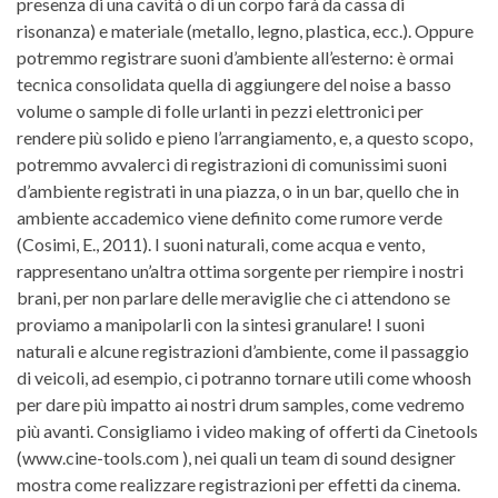
presenza di una cavità o di un corpo farà da cassa di
risonanza) e materiale (metallo, legno, plastica, ecc.). Oppure
potremmo registrare suoni d’ambiente all’esterno: è ormai
tecnica consolidata quella di aggiungere del noise a basso
volume o sample di folle urlanti in pezzi elettronici per
rendere più solido e pieno l’arrangiamento, e, a questo scopo,
potremmo avvalerci di registrazioni di comunissimi suoni
d’ambiente registrati in una piazza, o in un bar, quello che in
ambiente accademico viene definito come rumore verde
(Cosimi, E., 2011). I suoni naturali, come acqua e vento,
rappresentano un’altra ottima sorgente per riempire i nostri
brani, per non parlare delle meraviglie che ci attendono se
proviamo a manipolarli con la sintesi granulare! I suoni
naturali e alcune registrazioni d’ambiente, come il passaggio
di veicoli, ad esempio, ci potranno tornare utili come whoosh
per dare più impatto ai nostri drum samples, come vedremo
più avanti. Consigliamo i video making of offerti da Cinetools
(www.cine-tools.com ), nei quali un team di sound designer
mostra come realizzare registrazioni per effetti da cinema.