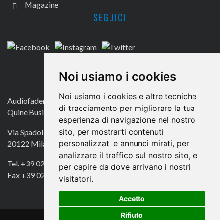
Magazine
SEGUICI
CONTATTACI
Noi usiamo i cookies
Noi usiamo i cookies e altre tecniche
Audiofader.com
di tracciamento per migliorare la tua
Quine Business Publisher
esperienza di navigazione nel nostro
sito, per mostrarti contenuti
Via Spadolini 7
personalizzati e annunci mirati, per
20122 Milano
analizzare il traffico sul nostro sito, e
Tel. +39 02 49756990
per capire da dove arrivano i nostri
Fax +39 02 72016740
visitatori.
Accetto
Rifiuto