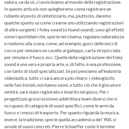
natura, va da sé, ci avviciniamo al mondo della registrazione.
In questo articolo non spiegheremo come registrare un
rullante al posto di sintetizzarlo, ma, piuttosto, daremo
qualche spunto su come crearne uno utilizzando registrazioni
di altre sorgenti. I foley sound (o found sound), sono gli effetti
sonori quotidiani che, specie nel cinema, regalano naturalezza
e realismo alla scena, come, ad esempio, gusci delle noci di
cocco per simulare un cavallo al galoppo, carta stropicciata
per simulare il fuoco, ecc. Quella della registrazione dei foley
sound è una vera e propria arte, e, di fatto, è una professione,
con tanto di studi specializzati. Se poi pensiamo all’industria
videoludica, tutto ci sarà ancora più chiaro: i videogiochi,
nelle fasi iniziali, non hanno suoni, e tutto ciò che il giocatore
sentirà, sarà stato registrato e inserito nel gioco. Per i
progetti più grossi esistono addirittura team diversi che si
occupano di categorie di suoni specifici, come le armi da
fuoco o i mezzi di trasporto. Per quanto riguarda la musica,
invece, la tradizione, specie quella accademica del ‘900, si
avvale di suoni concreti. Pierre Schaeffer coniò il termine