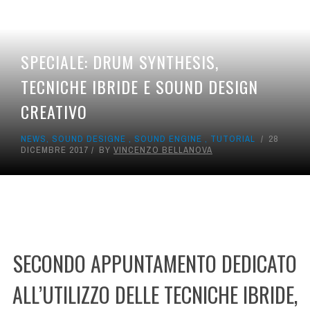
SPECIALE: DRUM SYNTHESIS,
TECNICHE IBRIDE E SOUND DESIGN
CREATIVO
NEWS
,
SOUND DESIGNE
,
SOUND ENGINE
,
TUTORIAL
28
DICEMBRE 2017
BY
VINCENZO BELLANOVA
SECONDO APPUNTAMENTO DEDICATO
ALL’UTILIZZO DELLE TECNICHE IBRIDE,