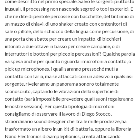
come descritto nel primo speciale. Salvo le sorgenti piuttosto
inusuali, il processing non nasconde segreti o tool esoterici. E
che ne dite di pentole percosse con bacchette, del tintinnio di
un mazzo di chiavi, di uno shaker creato con contenitori di
sale o pillole, dello schiocco della lingua come percussione, di
una porta che sbatte per creare un impatto, di bicchieri
intonati a due ottave in basso per creare campane, o di
interruttori e bottoni per piccole percussioni? Qualche parola
va spesa anche per quanto riguarda i microfoni a contatto, o
pick up microphones, i quali saranno pressoché muti a
contatto con l’aria, ma se attaccati con un adesivo a qualsiasi
sorgente, riveleranno un panorama sonoro totalmente
sconosciuto, captando le vibrazioni della superficie di
contatto (sarà impossibile prevedere quali suoni regaleranno
le nostre sessioni). Per questa tipologia di microfoni,
consigliamo di osservare il lavoro di Diego Stocco,
straordinario sound designer che, tra le mille prodezze, ha
trasformato un albero in un kit di batteria, oppure la libreria
Nano Electronics di Samplephonics, creata attaccando