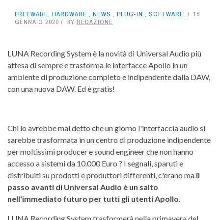
FREEWARE
,
HARDWARE
,
NEWS
,
PLUG-IN
,
SOFTWARE
16
GENNAIO 2020
BY
REDAZIONE
LUNA Recording System è la novità di Universal Audio più
attesa di sempre e trasforma le interfacce Apollo in un
ambiente di produzione completo e indipendente dalla DAW,
con una nuova DAW. Ed è gratis!
Chi lo avrebbe mai detto che un giorno l'interfaccia audio si
sarebbe trasformata in un centro di produzione indipendente
per moltissimi producer e sound engineer che non hanno
accesso a sistemi da 10.000 Euro ? I segnali, sparuti e
distribuiti su prodotti e produttori differenti, c'erano ma
il
passo avanti di Universal Audio è un salto
nell'immediato futuro per tutti gli utenti Apollo
.
LUNA Recording System trasformerà nella primavera del