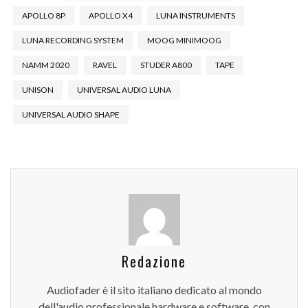
APOLLO 8P
APOLLO X4
LUNA INSTRUMENTS
LUNA RECORDING SYSTEM
MOOG MINIMOOG
NAMM 2020
RAVEL
STUDER A800
TAPE
UNISON
UNIVERSAL AUDIO LUNA
UNIVERSAL AUDIO SHAPE
Redazione
Audiofader è il sito italiano dedicato al mondo
dell'audio professionale hardware e software, con