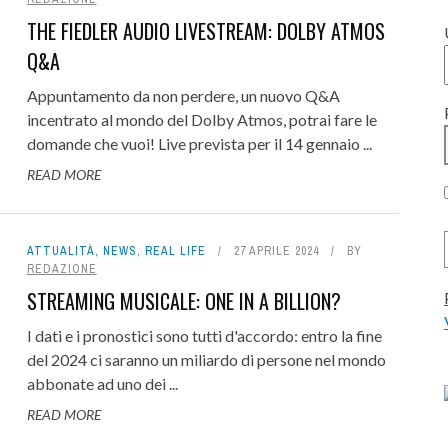
STUDIO RECORDING: L'EMOZIO
THE FIEDLER AUDIO LIVESTREAM: DOLBY ATMOS
’ASSISTENZA FUNZIONA: IL
PRIMA DELLA TECNOLOGIA -
Q&A
ASO FOCUSRITE PRO
ULARE '26: ANNUNCIATO IL
INTERVISTA
Appuntamento da non perdere, un nuovo Q&A
12 LUGLIO 2026
0
A LIVE E RAGGIUNTI I 50
OUS BAX500, IL MIGLIOR
SOLID STATE LOGIC NOMINA AL
NEUMANN VIS: IL MIX IMMERSI
ACUSTICA AUDIO SALT 2: GLI
6 LUGLIO 2026
0
incentrato al mondo del Dolby Atmos, potrai fare le
domande che vuoi! Live prevista per il 14 gennaio ...
ESPOSITORI!
LL PER API 500? REVIEW
EQUALIZZATORI CON LA TECNOLO
EKO DISTRIBUTORE ITALIANO PER
VIRTUALIZZANDO L'ESPERIENZ
READ MORE
6 AGOSTO 2026
0
CONSOLE LIVE, ...
NOVA - REVIEW
31 LUGLIO 2026
0
14 LUGLIO 2026
0
21 LUGLIO 2026
24 LUGLIO 2026
0
0
ATTUALITÀ
,
NEWS
,
REAL LIFE
27 APRILE 2024
BY
REDAZIONE
STREAMING MUSICALE: ONE IN A BILLION?
I dati e i pronostici sono tutti d'accordo: entro la fine
del 2024 ci saranno un miliardo di persone nel mondo
abbonate ad uno dei ...
READ MORE