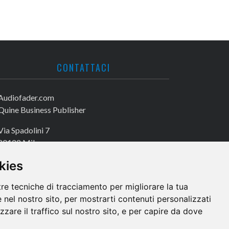
CONTATTACI
Audiofader.com
Quine Business Publisher
Via Spadolini 7
20122 Milano
Tel. +39 02 49756990
kies
Fax +39 02 72016740
tre tecniche di tracciamento per migliorare la tua
 nel nostro sito, per mostrarti contenuti personalizzati
izzare il traffico sul nostro sito, e per capire da dove