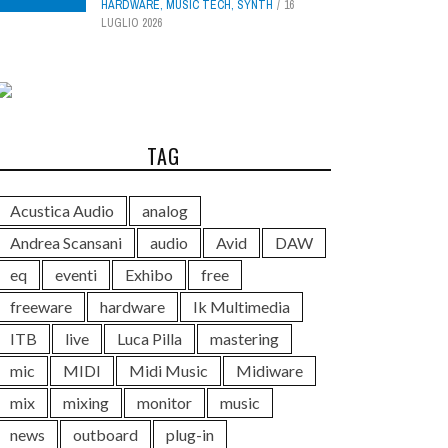
HARDWARE
,
MUSIC TECH
,
SYNTH
16
LUGLIO 2026
TAG
Acustica Audio
analog
Andrea Scansani
audio
Avid
DAW
eq
eventi
Exhibo
free
freeware
hardware
Ik Multimedia
ITB
live
Luca Pilla
mastering
mic
MIDI
Midi Music
Midiware
mix
mixing
monitor
music
news
outboard
plug-in