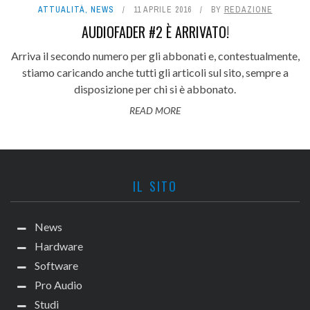
ATTUALITÀ
,
NEWS
11 APRILE 2016
BY
REDAZIONE
AUDIOFADER #2 È ARRIVATO!
Arriva il secondo numero per gli abbonati e, contestualmente,
stiamo caricando anche tutti gli articoli sul sito, sempre a
disposizione per chi si è abbonato.
READ MORE
IL SITO
News
Hardware
Software
Pro Audio
Studi