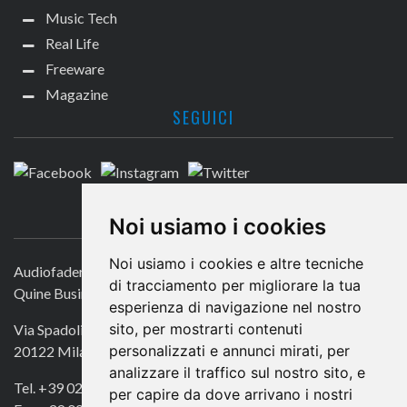
Music Tech
Real Life
Freeware
Magazine
SEGUICI
CONTATTACI
Noi usiamo i cookies
Noi usiamo i cookies e altre tecniche
Audiofader.com
di tracciamento per migliorare la tua
Quine Business Publisher
esperienza di navigazione nel nostro
sito, per mostrarti contenuti
Via Spadolini 7
personalizzati e annunci mirati, per
20122 Milano
analizzare il traffico sul nostro sito, e
Tel. +39 02 49756990
per capire da dove arrivano i nostri