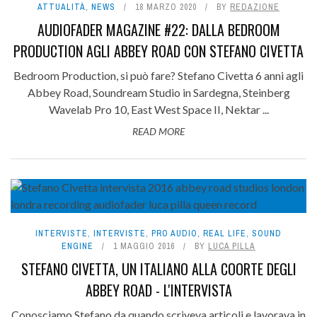
ATTUALITÀ
,
NEWS
18 MARZO 2020
BY
REDAZIONE
AUDIOFADER MAGAZINE #22: DALLA BEDROOM
PRODUCTION AGLI ABBEY ROAD CON STEFANO CIVETTA
Bedroom Production, si può fare? Stefano Civetta 6 anni agli
Abbey Road, Soundream Studio in Sardegna, Steinberg
Wavelab Pro 10, East West Space II, Nektar ...
READ MORE
INTERVISTE
,
INTERVISTE
,
PRO AUDIO
,
REAL LIFE
,
SOUND
ENGINE
1 MAGGIO 2016
BY
LUCA PILLA
STEFANO CIVETTA, UN ITALIANO ALLA COORTE DEGLI
ABBEY ROAD - L'INTERVISTA
Conosciamo Stefano da quando scriveva articoli e lavorava in