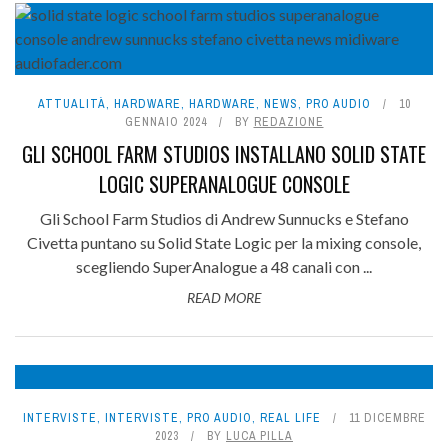
ATTUALITÀ
,
HARDWARE
,
HARDWARE
,
NEWS
,
PRO AUDIO
10
GENNAIO 2024
BY
REDAZIONE
GLI SCHOOL FARM STUDIOS INSTALLANO SOLID STATE
LOGIC SUPERANALOGUE CONSOLE
Gli School Farm Studios di Andrew Sunnucks e Stefano
Civetta puntano su Solid State Logic per la mixing console,
scegliendo SuperAnalogue a 48 canali con ...
READ MORE
INTERVISTE
,
INTERVISTE
,
PRO AUDIO
,
REAL LIFE
11 DICEMBRE
2023
BY
LUCA PILLA