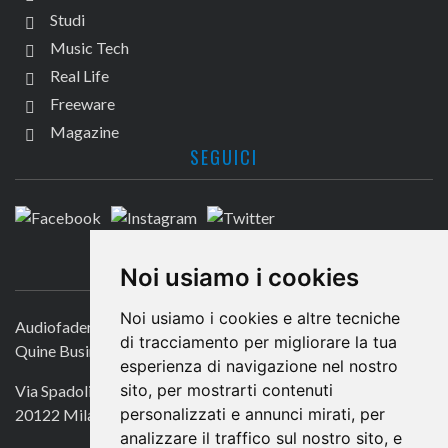
Studi
Music Tech
Real Life
Freeware
Magazine
SEGUICI
CONTATTACI
Noi usiamo i cookies
Noi usiamo i cookies e altre tecniche
Audiofader.com
di tracciamento per migliorare la tua
Quine Business Publisher
esperienza di navigazione nel nostro
sito, per mostrarti contenuti
Via Spadolini 7
personalizzati e annunci mirati, per
20122 Milano
analizzare il traffico sul nostro sito, e