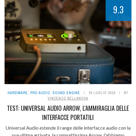
9.3
HARDWARE
,
PRO AUDIO
,
SOUND ENGINE
29 LUGLIO 2019
BY
VINCENZO BELLANOVA
TEST: UNIVERSAL AUDIO ARROW, L'AMMIRAGLIA DELLE
INTERFACCE PORTATILI
Universal Audio estende il range delle interfacce audio con la
sua ultima arrivata, la compattissima Arrow, l'abbiamo