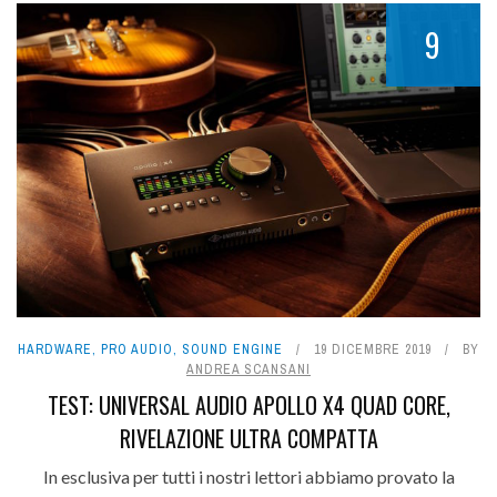
9
HARDWARE
,
PRO AUDIO
,
SOUND ENGINE
19 DICEMBRE 2019
BY
ANDREA SCANSANI
TEST: UNIVERSAL AUDIO APOLLO X4 QUAD CORE,
RIVELAZIONE ULTRA COMPATTA
In esclusiva per tutti i nostri lettori abbiamo provato la