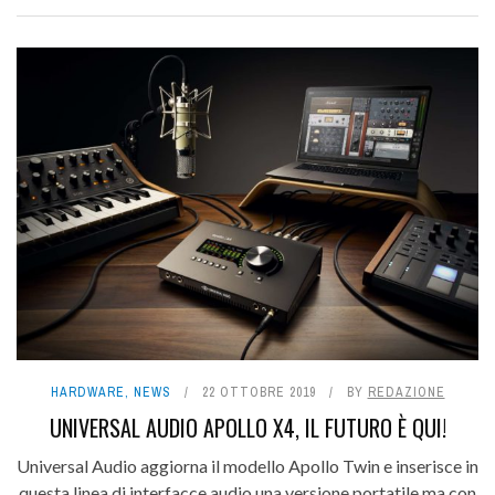
HARDWARE
,
NEWS
22 OTTOBRE 2019
BY
REDAZIONE
UNIVERSAL AUDIO APOLLO X4, IL FUTURO È QUI!
Universal Audio aggiorna il modello Apollo Twin e inserisce in
questa linea di interfacce audio una versione portatile ma con