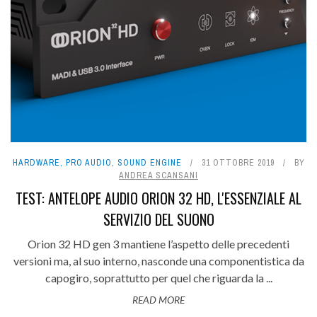
HARDWARE
,
PRO AUDIO
,
SOUND ENGINE
31 OTTOBRE 2019
BY
ANDREA SCANSANI
TEST: ANTELOPE AUDIO ORION 32 HD, L'ESSENZIALE AL
SERVIZIO DEL SUONO
Orion 32 HD gen 3 mantiene l’aspetto delle precedenti
versioni ma, al suo interno, nasconde una componentistica da
capogiro, soprattutto per quel che riguarda la ...
READ MORE