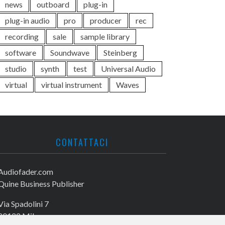
news
outboard
plug-in
plug-in audio
pro
producer
rec
recording
sale
sample library
software
Soundwave
Steinberg
studio
synth
test
Universal Audio
virtual
virtual instrument
Waves
CONTATTACI
Audiofader.com
Quine Business Publisher
Via Spadolini 7
20122 Milano