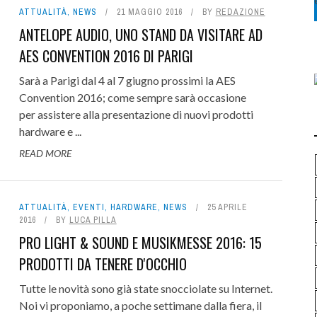
ATTUALITÀ
,
NEWS
21 MAGGIO 2016
BY
REDAZIONE
ANTELOPE AUDIO, UNO STAND DA VISITARE AD
AES CONVENTION 2016 DI PARIGI
Sarà a Parigi dal 4 al 7 giugno prossimi la AES
Convention 2016; come sempre sarà occasione
per assistere alla presentazione di nuovi prodotti
hardware e ...
READ MORE
ATTUALITÀ
,
EVENTI
,
HARDWARE
,
NEWS
25 APRILE
2016
BY
LUCA PILLA
PRO LIGHT & SOUND E MUSIKMESSE 2016: 15
PRODOTTI DA TENERE D'OCCHIO
Tutte le novità sono già state snocciolate su Internet.
Noi vi proponiamo, a poche settimane dalla fiera, il