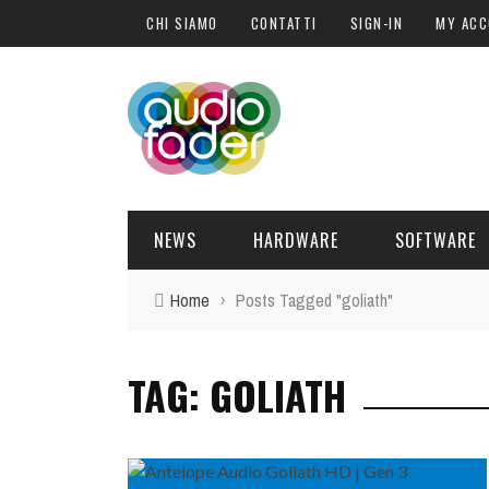
CHI SIAMO
CONTATTI
SIGN-IN
MY AC
NEWS
HARDWARE
SOFTWARE
Home
›
Posts Tagged "goliath"
SOFTWARE
SOUND ENGINE
SYNTH
BLOGGER
PLUG-IN
URANUS
TAG: GOLIATH
DELL
HARDWARE
POST PRO
DJ PRODUCER
INTERVISTE
SYNTH
I
ATTUALITÀ
LIBRI
CONTROLLER
EVENTI
SAMPLE
OFFERTE
FORMAZIONE
DRUM PERC
TAVOLE ROTONDE
GUITAR