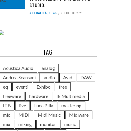
STUDIO.
ATTUALITÀ
,
NEWS
21 LUGLIO 2026
TAG
Acustica Audio
analog
Andrea Scansani
audio
Avid
DAW
eq
eventi
Exhibo
free
freeware
hardware
Ik Multimedia
ITB
live
Luca Pilla
mastering
mic
MIDI
Midi Music
Midiware
mix
mixing
monitor
music