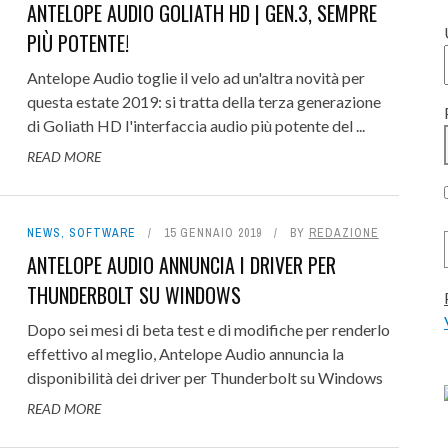
ANTELOPE AUDIO GOLIATH HD | GEN.3, SEMPRE
STUDIO RECORDING: L'EMOZIO
’ASSISTENZA FUNZIONA: IL
PIÙ POTENTE!
PRIMA DELLA TECNOLOGIA -
ASO FOCUSRITE PRO
ROMA MODULARE '26: ANNUNCIAT
Antelope Audio toglie il velo ad un'altra novità per
INTERVISTA
12 LUGLIO 2026
0
questa estate 2019: si tratta della terza generazione
PROGRAMMA LIVE E RAGGIUNTI I
OUS BAX500, IL MIGLIOR
 INSPIRE THE MUSIC, 50
 INSPIRE THE MUSIC, 50
ACUSTICA AUDIO SALT 2: GLI
6 LUGLIO 2026
0
di Goliath HD l'interfaccia audio più potente del ...
ESPOSITORI!
LL PER API 500? REVIEW
S OF ROLAND HISTORY,
S OF ROLAND HISTORY,
EQUALIZZATORI CON LA TECNOLO
READ MORE
6 AGOSTO 2026
0
RATUITO PER UN ...
RATUITO PER UN ...
NOVA - REVIEW
31 LUGLIO 2026
0
7 AGOSTO 2026
7 AGOSTO 2026
0
0
24 LUGLIO 2026
0
NEWS
,
SOFTWARE
15 GENNAIO 2019
BY
REDAZIONE
ANTELOPE AUDIO ANNUNCIA I DRIVER PER
THUNDERBOLT SU WINDOWS
Dopo sei mesi di beta test e di modifiche per renderlo
effettivo al meglio, Antelope Audio annuncia la
disponibilità dei driver per Thunderbolt su Windows
READ MORE