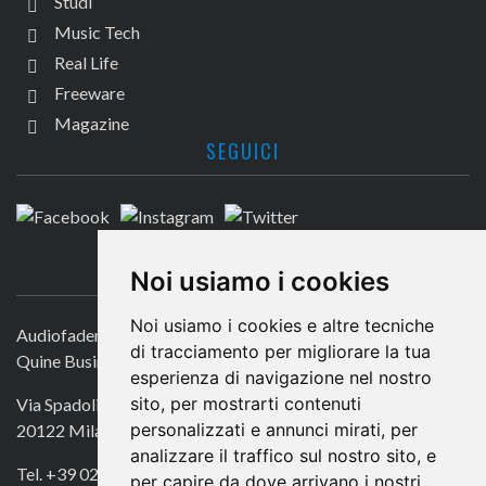
Studi
Music Tech
Real Life
Freeware
Magazine
SEGUICI
CONTATTACI
Noi usiamo i cookies
Noi usiamo i cookies e altre tecniche
Audiofader.com
di tracciamento per migliorare la tua
Quine Business Publisher
esperienza di navigazione nel nostro
sito, per mostrarti contenuti
Via Spadolini 7
personalizzati e annunci mirati, per
20122 Milano
analizzare il traffico sul nostro sito, e
Tel. +39 02 49756990
per capire da dove arrivano i nostri