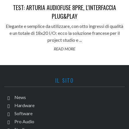
TEST: ARTURIA AUDIOFUSE 8PRE, L'INTERFACCIA
PLUG&PLAY
Elegante e semplice da utilizzare, con otto ingressi di qualità
e un totale di 18x20 I/O: ecco la soluzione francese per il
project studio e ...
READ MORE
IL SITO
News
Hardware
Software
Pro Audio