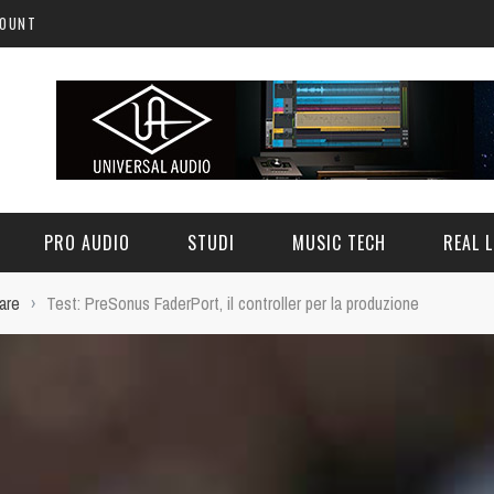
COUNT
PRO AUDIO
STUDI
MUSIC TECH
REAL L
are
›
Test: PreSonus FaderPort, il controller per la produzione