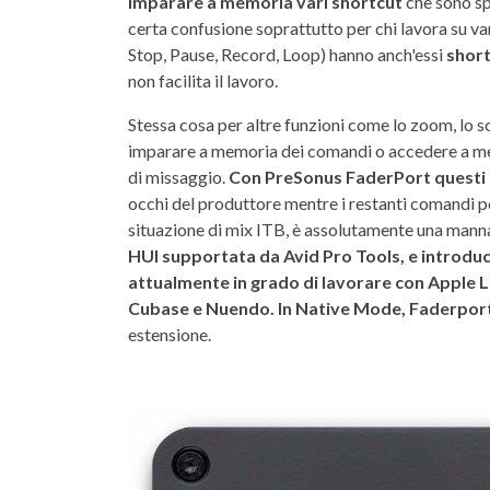
imparare a memoria vari shortcut
che sono spe
certa confusione soprattutto per chi lavora su va
Stop, Pause, Record, Loop) hanno anch'essi
shor
non facilita il lavoro.
Stessa cosa per altre funzioni come lo zoom, lo scr
imparare a memoria dei comandi o accedere a menu
di missaggio.
Con PreSonus FaderPort questi
occhi del produttore mentre i restanti comandi po
situazione di mix ITB, è assolutamente una manna
HUI supportata da Avid Pro Tools, e introduc
attualmente in grado di lavorare con Apple L
Cubase e Nuendo. In Native Mode, Faderport
estensione.