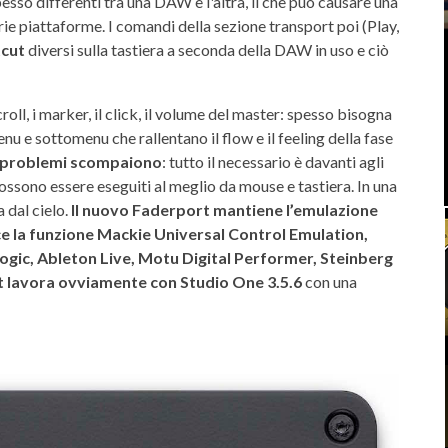
sso differenti tra una DAW e l'altra, il che può causare una
rie piattaforme. I comandi della sezione transport poi (Play,
tcut
diversi sulla tastiera a seconda della DAW in uso e ciò
oll, i marker, il click, il volume del master: spesso bisogna
 e sottomenu che rallentano il flow e il feeling della fase
 problemi scompaiono
: tutto il necessario è davanti agli
ssono essere eseguiti al meglio da mouse e tastiera. In una
 dal cielo.
Il nuovo Faderport mantiene l’emulazione
e la funzione Mackie Universal Control Emulation,
ogic, Ableton Live, Motu Digital Performer, Steinberg
 lavora ovviamente con Studio One 3.5.6
con una