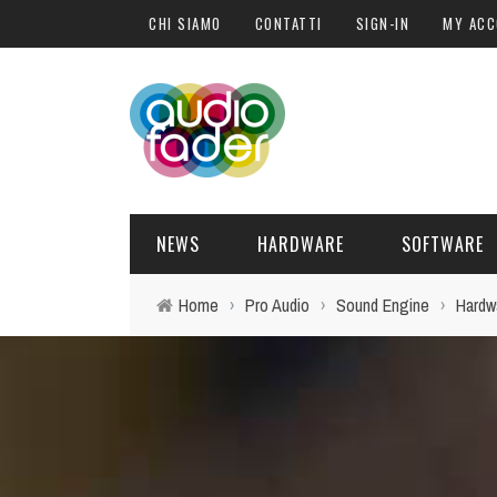
CHI SIAMO
CONTATTI
SIGN-IN
MY AC
NEWS
HARDWARE
SOFTWARE
Home
›
Pro Audio
›
Sound Engine
›
Hardw
SOFTWARE
SOUND ENGINE
SYNTH
BLOGGER
PLUG-IN
HARDWARE
POST PRO
DJ PRODUCER
INTERVISTE
SYNTH
ATTUALITÀ
LIBRI
CONTROLLER
EVENTI
SAMPLE
OFFERTE
FORMAZIONE
DRUM PERC
TAVOLE ROTONDE
GUITAR