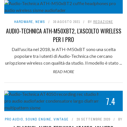
HARDWARE
,
NEWS
30 AGOSTO 2021
BY
REDAZIONE
AUDIO-TECHNICA ATH-M50XBT2, L'ASCOLTO WIRELESS
PER I PRO
Dall'uscita nel 2018, le ATH-M50xBT sono una scelta
popolare tra i utenti di Audio-Technica che cercano
un'opzione wireless con qualità da studio. Il modello è stato ...
READ MORE
7.4
PRO AUDIO
,
SOUND ENGINE
,
VINTAGE
28 SETTEMBRE 2020
BY