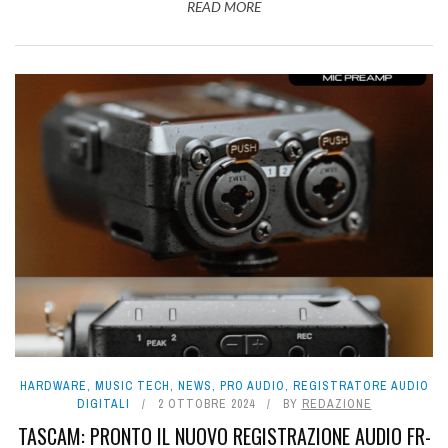
READ MORE
HARDWARE
,
MUSIC TECH
,
NEWS
,
PRO AUDIO
,
REGISTRATORE AUDIO
DIGITALI
2 OTTOBRE 2024
BY
REDAZIONE
TASCAM: PRONTO IL NUOVO REGISTRAZIONE AUDIO FR-