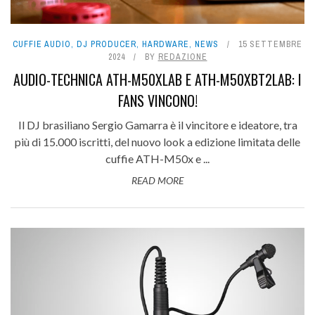
CUFFIE AUDIO
,
DJ PRODUCER
,
HARDWARE
,
NEWS
15 SETTEMBRE
2024
BY
REDAZIONE
AUDIO-TECHNICA ATH-M50XLAB E ATH-M50XBT2LAB: I
FANS VINCONO!
Il DJ brasiliano Sergio Gamarra è il vincitore e ideatore, tra
più di 15.000 iscritti, del nuovo look a edizione limitata delle
cuffie ATH-M50x e ...
READ MORE