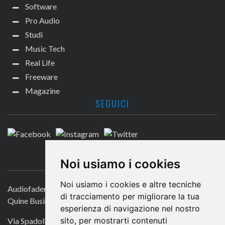
Software
Pro Audio
Studi
Music Tech
Real Life
Freeware
Magazine
SEGUICI
CONTATTACI
Noi usiamo i cookies
Noi usiamo i cookies e altre tecniche
Audiofader.com
di tracciamento per migliorare la tua
Quine Business Publisher
esperienza di navigazione nel nostro
sito, per mostrarti contenuti
Via Spadolini 7