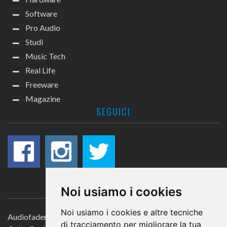
Software
Pro Audio
Studi
Music Tech
Real Life
Freeware
Magazine
SEGUICI
CONTATTACI
Noi usiamo i cookies
Noi usiamo i cookies e altre tecniche
Audiofader.com
di tracciamento per migliorare la tua