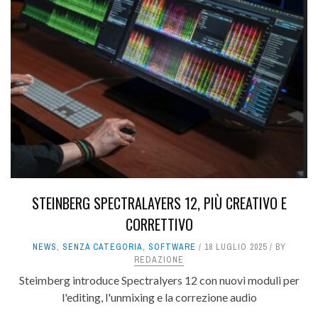
STEINBERG SPECTRALAYERS 12, PIÙ CREATIVO E
CORRETTIVO
NEWS
,
SENZA CATEGORIA
,
SOFTWARE
18 LUGLIO 2025
BY
REDAZIONE
Steimberg introduce Spectralyers 12 con nuovi moduli per
l'editing, l'unmixing e la correzione audio