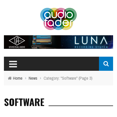
Home
›
News
›
Category: "Software"
(Page 3)
SOFTWARE