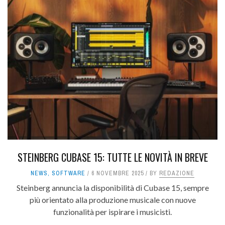
STEINBERG CUBASE 15: TUTTE LE NOVITÀ IN BREVE
NEWS
,
SOFTWARE
6 NOVEMBRE 2025
BY
REDAZIONE
Steinberg annuncia la disponibilità di Cubase 15, sempre
più orientato alla produzione musicale con nuove
funzionalità per ispirare i musicisti.