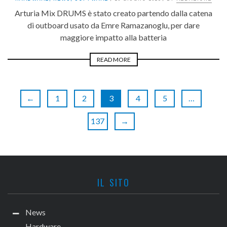
Arturia Mix DRUMS è stato creato partendo dalla catena
di outboard usato da Emre Ramazanoglu, per dare
maggiore impatto alla batteria
READ MORE
←
1
2
3
4
5
…
137
→
IL SITO
News
Hardware