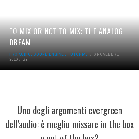
TO MIX OR NOT TO MIX: THE ANALOG
DREAM
PRO AUDIO
,
SOUND ENGINE
,
TUTORIAL
6 NOVEMBRE
2016
BY
Uno degli argomenti evergreen
dell’audio: è meglio missare in the box
o out of the box?