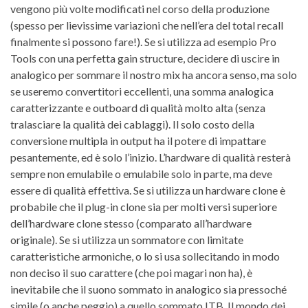
vengono più volte modificati nel corso della produzione
(spesso per lievissime variazioni che nell’era del total recall
finalmente si possono fare!). Se si utilizza ad esempio Pro
Tools con una perfetta gain structure, decidere di uscire in
analogico per sommare il nostro mix ha ancora senso, ma solo
se useremo convertitori eccellenti, una somma analogica
caratterizzante e outboard di qualità molto alta (senza
tralasciare la qualità dei cablaggi). Il solo costo della
conversione multipla in output ha il potere di impattare
pesantemente, ed è solo l’inizio. L’hardware di qualità resterà
sempre non emulabile o emulabile solo in parte, ma deve
essere di qualità effettiva. Se si utilizza un hardware clone è
probabile che il plug-in clone sia per molti versi superiore
dell’hardware clone stesso (comparato all’hardware
originale). Se si utilizza un sommatore con limitate
caratteristiche armoniche, o lo si usa sollecitando in modo
non deciso il suo carattere (che poi magari non ha), è
inevitabile che il suono sommato in analogico sia pressoché
simile (o anche peggio) a quello sommato ITB. Il mondo dei