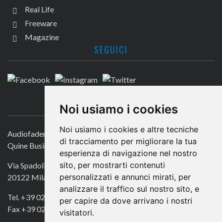
Real Life
Freeware
Magazine
SEGUICI
CONTATTACI
Noi usiamo i cookies
Noi usiamo i cookies e altre tecniche
Audiofader.com
di tracciamento per migliorare la tua
Quine Business Publisher
esperienza di navigazione nel nostro
sito, per mostrarti contenuti
Via Spadolini 7
personalizzati e annunci mirati, per
20122 Milano
analizzare il traffico sul nostro sito, e
Tel. +39 02 49756990
per capire da dove arrivano i nostri
Fax +39 02 72016740
visitatori.