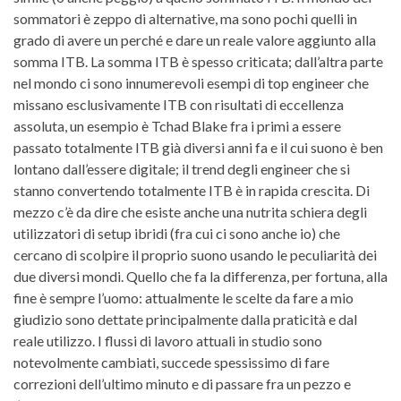
sommatori è zeppo di alternative, ma sono pochi quelli in
grado di avere un perché e dare un reale valore aggiunto alla
somma ITB. La somma ITB è spesso criticata; dall’altra parte
nel mondo ci sono innumerevoli esempi di top engineer che
missano esclusivamente ITB con risultati di eccellenza
assoluta, un esempio è Tchad Blake fra i primi a essere
passato totalmente ITB già diversi anni fa e il cui suono è ben
lontano dall’essere digitale; il trend degli engineer che si
stanno convertendo totalmente ITB è in rapida crescita. Di
mezzo c’è da dire che esiste anche una nutrita schiera degli
utilizzatori di setup ibridi (fra cui ci sono anche io) che
cercano di scolpire il proprio suono usando le peculiarità dei
due diversi mondi. Quello che fa la differenza, per fortuna, alla
fine è sempre l’uomo: attualmente le scelte da fare a mio
giudizio sono dettate principalmente dalla praticità e dal
reale utilizzo. I flussi di lavoro attuali in studio sono
notevolmente cambiati, succede spessissimo di fare
correzioni dell’ultimo minuto e di passare fra un pezzo e