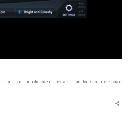
che si possono normalmente riscontrare su un riverbero tradizionale