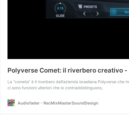
Polyverse Comet: il riverbero creativo 
La “cometa” è il riverbero dell’azienda israeliana Polyverse che m
ci sono funzioni ulteriori che lo contraddistinguono,
Audiofader - RecMixMasterSoundDesign