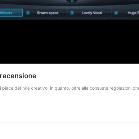
- recensione
i piace definire creativo, in quanto, oltre alle consuete regolazioni 